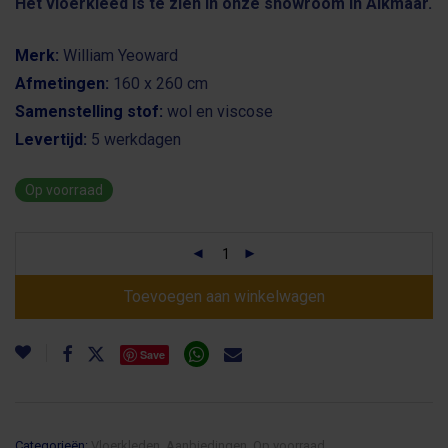
Het vloerkleed is te zien in onze showroom in Alkmaar.
Merk:
William Yeoward
Afmetingen:
160 x 260 cm
Samenstelling stof:
wol en viscose
Levertijd:
5 werkdagen
Op voorraad
Toevoegen aan winkelwagen
Deel via WhatsApp
Deel via e-mail
Save
Categorieën:
Vloerkleden
,
Aanbiedingen
,
Op voorraad