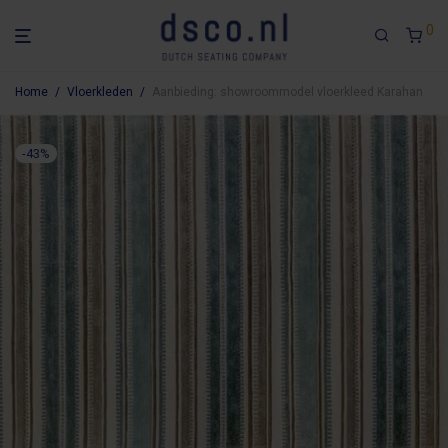
0
Home
/
Vloerkleden
/
Aanbieding: showroommodel vloerkleed Karahan
-
43
%