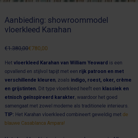
Aanbieding: showroommodel
vloerkleed Karahan
€
1.380,00
€
780,00
Oorspronkelijke
Huidige
prijs
prijs
was:
is:
Het
vloerkleed Karahan van William Yeoward
is een
€1.380,00.
€780,00.
opvallend en stijlvol tapijt met een
rijk patroon en met
verschillende kleuren
, zoals
indigo, roest, oker, crème
en grijstinten.
Dit type vloerkleed heeft een
klassiek en
etnisch geïnspireerd karakter
, waardoor het goed
samengaat met zowel moderne als traditionele interieurs.
TIP:
Het Karahan vloerkleed combineert geweldig met
de
blauwe Casablanca Ampara!